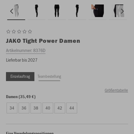
JAKO
Tight Power Damen
Artikelnummer:
8376D
Lieferbar bis 2027
Einzelauftrag
Teambestellung
Größentabelle
Damen (35,49 €)
34
36
38
40
42
44
Fixe Veredelungspositionen