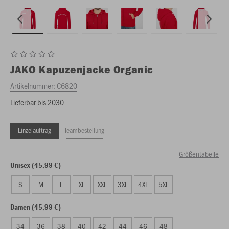
JAKO
Kapuzenjacke Organic
Artikelnummer:
C6820
Lieferbar bis 2030
Einzelauftrag
Teambestellung
Größentabelle
Unisex (45,99 €)
S
M
L
XL
XXL
3XL
4XL
5XL
Damen (45,99 €)
34
36
38
40
42
44
46
48