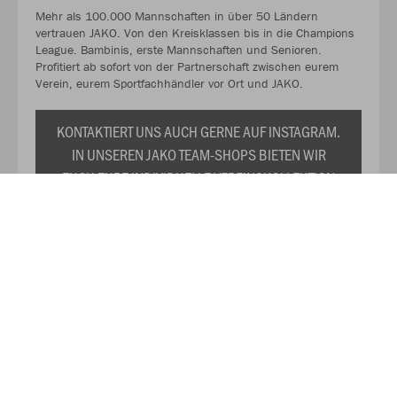
Mehr als 100.000 Mannschaften in über 50 Ländern
vertrauen JAKO. Von den Kreisklassen bis in die Champions
League. Bambinis, erste Mannschaften und Senioren.
Profitiert ab sofort von der Partnerschaft zwischen eurem
Verein, eurem Sportfachhändler vor Ort und JAKO.
KONTAKTIERT UNS AUCH GERNE AUF INSTAGRAM.
IN UNSEREN JAKO TEAM-SHOPS BIETEN WIR
EUCH EURE INDIVIDUELLE VEREINSKOLLEKTION
ZU DAUERHAFT REDUZIERTEN PREISEN AN. WIR
PRÄSENTIEREN EUCH TRIKOTS,
TRAININGSANZÜGE, SHIRTS, SWEATS UND DAS
RESTLICHE WICHTIGE