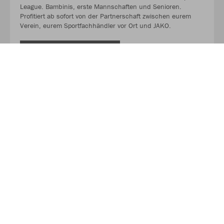
League. Bambinis, erste Mannschaften und Senioren.
Profitiert ab sofort von der Partnerschaft zwischen eurem
Verein, eurem Sportfachhändler vor Ort und JAKO.
MEHR LESEN
Über JAKO
Aus der Garage zum führenden Teamsport-Ausrüster. Die
Erfolgsgeschichte von JAKO beginnt 1989 und dauert bis
heute an. Seit der Gründung ist es das Ziel von JAKO, der