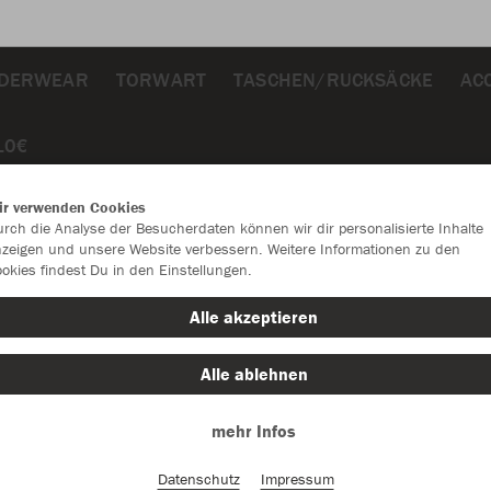
DERWEAR
TORWART
TASCHEN/RUCKSÄCKE
AC
10€
ir verwenden Cookies
rch die Analyse der Besucherdaten können wir dir personalisierte Inhalte
zeigen und unsere Website verbessern. Weitere Informationen zu den
okies findest Du in den Einstellungen.
JAK
Alle akzeptieren
2.0
Alle ablehnen
Einzelau
mehr Infos
Datenschutz
Impressum