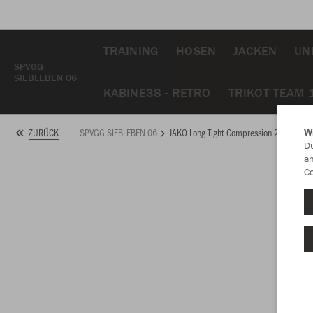
TRAINING
HOSEN
JACKEN
UN
SPVGG
SIEBLEBEN 06
KABINE38 - RETRO
TRIKOT TEAM 
SPVGG SIEBLEBEN 06
JAKO Long Tight Compression 2.0
ZURÜCK
W
Du
an
Co