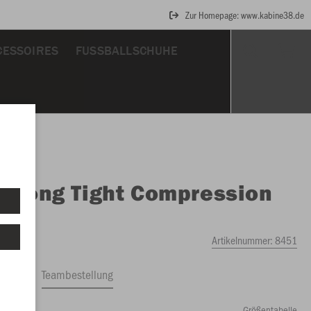
Zur Homepage: www.kabine38.de
CESSOIRES
FUSSBALLSCHUHE
O
Long Tight Compression
Artikelnummer:
8451
ftrag
Teambestellung
Größentabelle