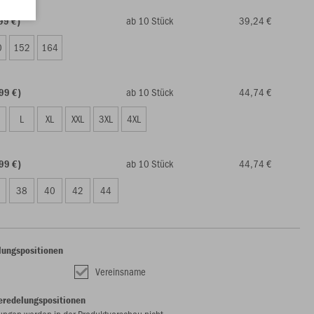
ab 10 Stück
39,24 €
99 €)
0
152
164
ab 10 Stück
44,74 €
99 €)
L
XL
XXL
3XL
4XL
ab 10 Stück
44,74 €
99 €)
38
40
42
44
lungspositionen
Vereinsname
eredelungspositionen
ungen werden in der Produktvorschau nicht