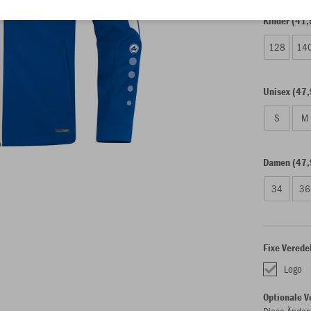
Kinder (41,
128
14
Unisex (47,
S
M
Damen (47,
34
36
Fixe Verede
Logo
Optionale V
Diese Änder