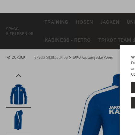
TRAINING
HOSEN
JACKEN
UN
SPVGG
SIEBLEBEN 06
KABINE38 - RETRO
TRIKOT TEAM 
SPVGG SIEBLEBEN 06
JAKO Kapuzenjacke Power
ZURÜCK
W
Du
an
Co