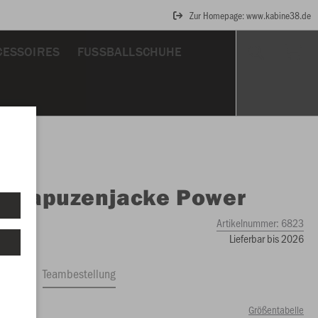
Zur Homepage: www.kabine38.de
CESSOIRES
FUSSBALLSCHUHE
O
Kapuzenjacke Power
Artikelnummer:
6823
Lieferbar bis 2026
ftrag
Teambestellung
Größentabelle