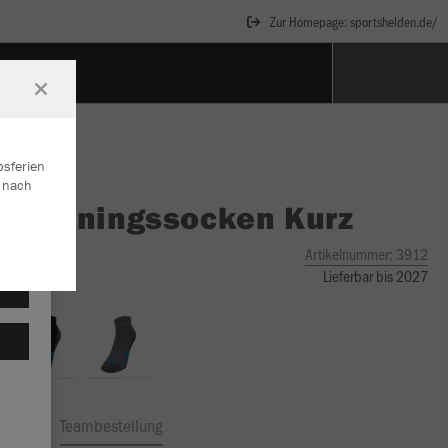
Zur Homepage: sportshelden.de/
GES
bsferien
r nach
O
Trainingssocken Kurz
Artikelnummer:
3912
Lieferbar bis 2027
ftrag
Teambestellung