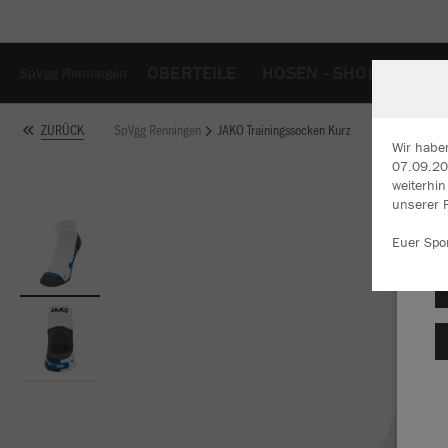
OBERTEILE
HOSEN - SHORTS
TA
SpVgg Renningen
SpVgg Renningen
JAKO Trainingssocken Kurz
ZURÜCK
Wir habe
07.09.202
weiterhi
W
unserer 
Du
an
Euer Spo
Co