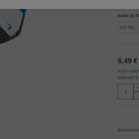
Größe (6,4
(35-38)
6,49 €
Artikel sofo
Lieferzeit: 
Beschreibu