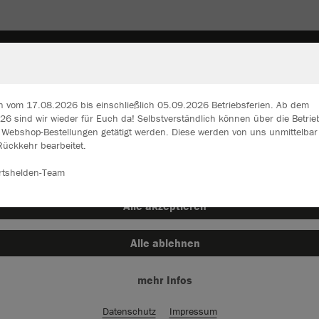
SCHEN & RUCKSÄCKE
STUTZEN & SOCKEN
SONSTI
n vom 17.08.2026 bis einschließlich 05.09.2026 Betriebsferien. Ab dem
6 sind wir wieder für Euch da! Selbstverständlich können über die Betrie
n Webshop-Bestellungen getätigt werden. Diese werden von uns unmittelba
ir verwenden Cookies
Rückkehr bearbeitet.
JAK
rch die Analyse der Besucherdaten können wir dir personalisierte Inhalte
zeigen und unsere Website verbessern. Weitere Informationen zu den
rtshelden-Team
okies findest Du in den Einstellungen.
weiß
Alle akzeptieren
Alle ablehnen
mehr Infos
Einzelau
Datenschutz
Impressum