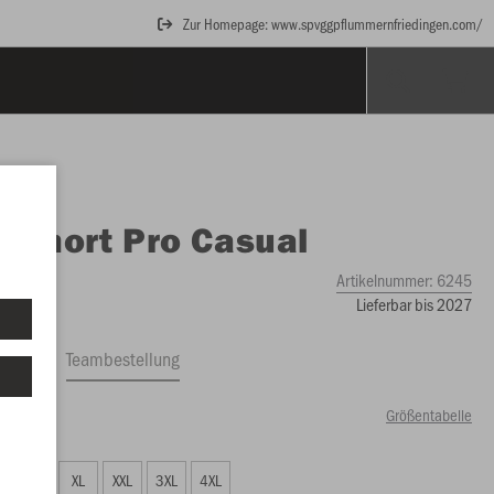
Zur Homepage: www.spvggpflummernfriedingen.com/
O
Short Pro Casual
Artikelnummer:
6245
Lieferbar bis 2027
ftrag
Teambestellung
Größentabelle
99 €)
L
XL
XXL
3XL
4XL