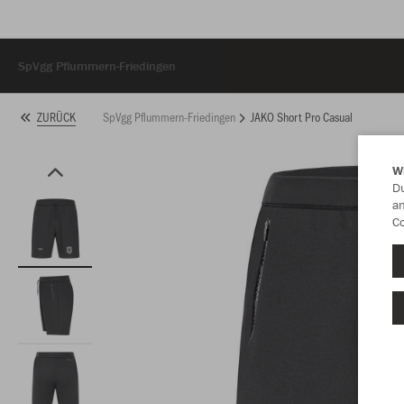
SpVgg Pflummern-Friedingen
SpVgg Pflummern-Friedingen
JAKO Short Pro Casual
ZURÜCK
W
Du
an
Co