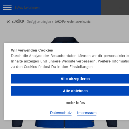
SpVgg Leidringen
ZURÜCK
SpVgg Leidringen
JAKO Polyesterjacke Iconic
Wir verwenden Cookies
Durch die Analyse der Besucherdaten können wir dir personalisierte
Inhalte anzeigen und unsere Website verbessern. Weitere Informati
zu den Cookies findest Du in den Einstellungen.
Alle akzeptieren
Alle ablehnen
mehr Infos
Datenschutz
Impressum