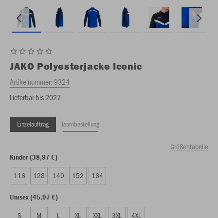
JAKO
Polyesterjacke Iconic
Artikelnummer:
9324
Lieferbar bis 2027
Einzelauftrag
Teambestellung
Größentabelle
Kinder (38,97 €)
116
128
140
152
164
Unisex (45,97 €)
S
M
L
XL
XXL
3XL
4XL