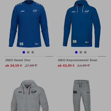
JAKO Sweat One
JAKO Kapuzensweat Base
ab 24,59 €
27,99 €
ab 43,49 €
54,99 €