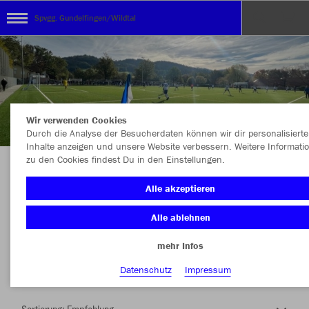
Spvgg. Gundelfingen/Wildtal
Wir verwenden Cookies
Durch die Analyse der Besucherdaten können wir dir personalisierte
Inhalte anzeigen und unsere Website verbessern. Weitere Informati
zu den Cookies findest Du in den Einstellungen.
Herzlich Willkommen im Teamshop Spvgg.
Alle akzeptieren
Gundelfingen/Wildtal
Alle ablehnen
mehr Infos
Nachhaltig
Farbe
Datenschutz
Impressum