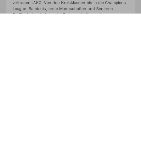
vertrauen JAKO. Von den Kreisklassen bis in die Champions
League. Bambinis, erste Mannschaften und Senioren.
Profitiert ab sofort von der Partnerschaft zwischen eurem
Verein, eurem Sportfachhändler vor Ort und JAKO.
MEHR LESEN
TeamSportNord - Wir machen Teams!
TEAMSPORTNORD.DE - UNSER