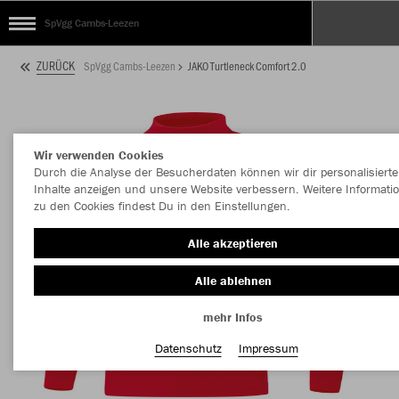
SpVgg Cambs-Leezen
ZURÜCK
SpVgg Cambs-Leezen
JAKO Turtleneck Comfort 2.0
Wir verwenden Cookies
Durch die Analyse der Besucherdaten können wir dir personalisierte
Inhalte anzeigen und unsere Website verbessern. Weitere Informati
zu den Cookies findest Du in den Einstellungen.
Alle akzeptieren
Alle ablehnen
mehr Infos
Datenschutz
Impressum