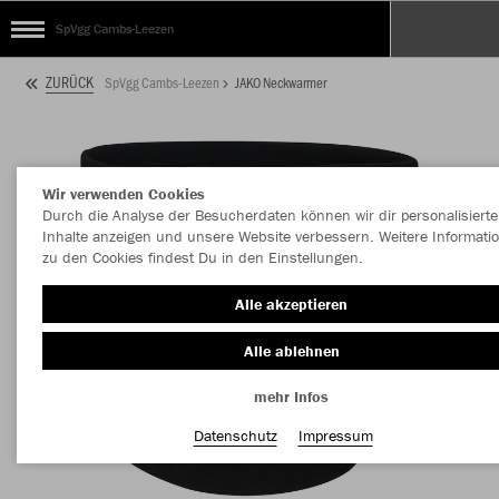
SpVgg Cambs-Leezen
ZURÜCK
SpVgg Cambs-Leezen
JAKO Neckwarmer
Wir verwenden Cookies
Durch die Analyse der Besucherdaten können wir dir personalisierte
Inhalte anzeigen und unsere Website verbessern. Weitere Informati
zu den Cookies findest Du in den Einstellungen.
Alle akzeptieren
Alle ablehnen
mehr Infos
Datenschutz
Impressum