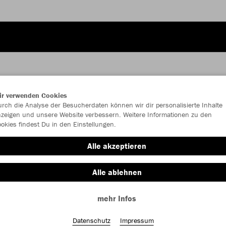
ir verwenden Cookies
JAK
rch die Analyse der Besucherdaten können wir dir personalisierte Inhalte
zeigen und unsere Website verbessern. Weitere Informationen zu den
okies findest Du in den Einstellungen.
rot
Alle akzeptieren
Alle ablehnen
mehr Infos
Einzelau
Datenschutz
Impressum