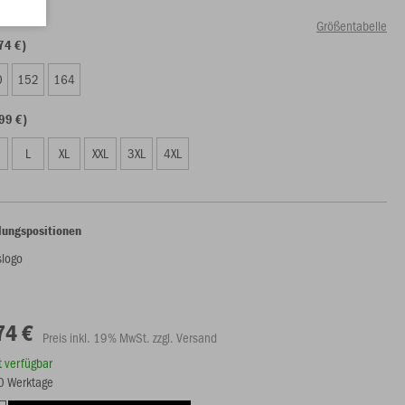
Größentabelle
74 €)
0
152
164
99 €)
L
XL
XXL
3XL
4XL
lungspositionen
slogo
74 €
Preis inkl. 19% MwSt. zzgl. Versand
rt verfügbar
20 Werktage