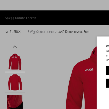
SpVgg Cambs-Leezen
SpVgg Cambs-Leezen
JAKO Kapuzensweat Base
ZURÜCK
W
Du
an
Co