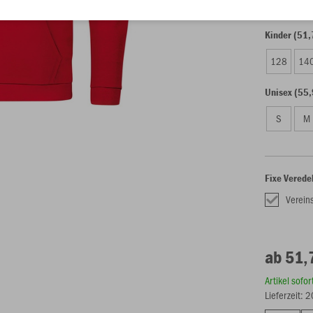
Kinder (51,
128
14
Unisex (55,
S
M
Fixe Verede
Verein
ab 51,
Artikel sofo
Lieferzeit: 