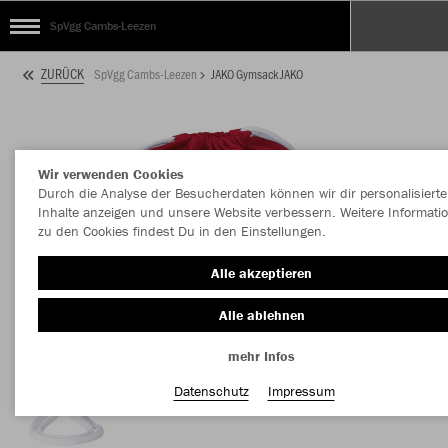
SpVgg Cambs-Leezen
ZURÜCK
SpVgg Cambs-Leezen
JAKO Gymsack JAKO
Wir verwenden Cookies
Durch die Analyse der Besucherdaten können wir dir personalisierte
Inhalte anzeigen und unsere Website verbessern. Weitere Informati
zu den Cookies findest Du in den Einstellungen.
Alle akzeptieren
Alle ablehnen
mehr Infos
Datenschutz
Impressum