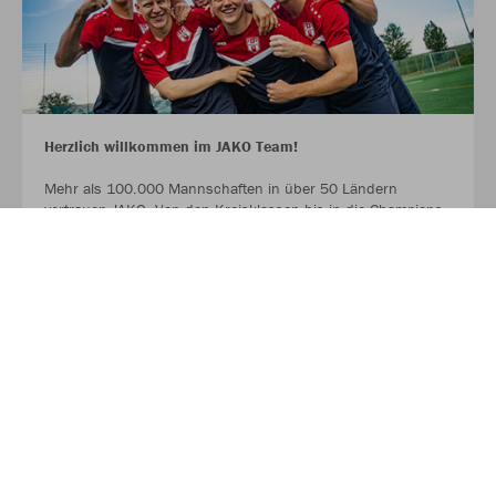
Herzlich willkommen im JAKO Team!
Mehr als 100.000 Mannschaften in über 50 Ländern
vertrauen JAKO. Von den Kreisklassen bis in die Champions
League. Bambinis, erste Mannschaften und Senioren.
Profitiert ab sofort von der Partnerschaft zwischen eurem
Verein, eurem Sportfachhändler vor Ort und JAKO.
MEHR LESEN