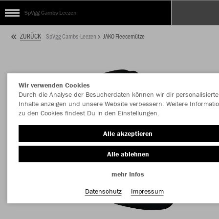
SpVgg Cambs-Leezen
ZURÜCK
SpVgg Cambs-Leezen
JAKO Fleecemütze
Wir verwenden Cookies
Durch die Analyse der Besucherdaten können wir dir personalisierte
Inhalte anzeigen und unsere Website verbessern. Weitere Informati
zu den Cookies findest Du in den Einstellungen.
Alle akzeptieren
Alle ablehnen
mehr Infos
Datenschutz
Impressum