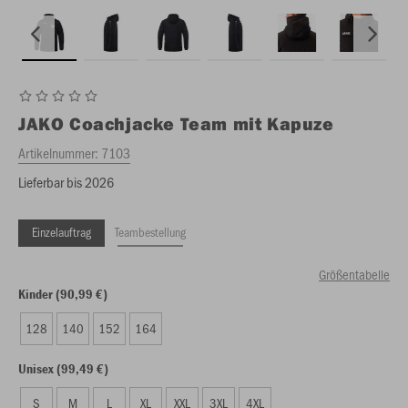
JAKO
Coachjacke Team mit Kapuze
Artikelnummer:
7103
Lieferbar bis 2026
Einzelauftrag
Teambestellung
Größentabelle
Kinder (90,99 €)
128
140
152
164
Unisex (99,49 €)
S
M
L
XL
XXL
3XL
4XL