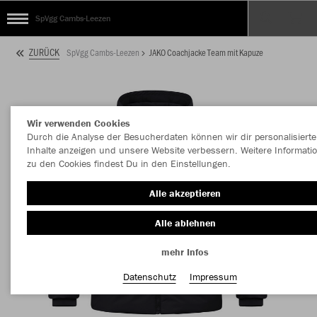
SpVgg Cambs-Leezen
ZURÜCK
SpVgg Cambs-Leezen
JAKO Coachjacke Team mit Kapuze
Wir verwenden Cookies
Durch die Analyse der Besucherdaten können wir dir personalisierte
Inhalte anzeigen und unsere Website verbessern. Weitere Informati
zu den Cookies findest Du in den Einstellungen.
Alle akzeptieren
Alle ablehnen
mehr Infos
Datenschutz
Impressum