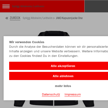
SpVgg Altisheim/Leitheim
ZURÜCK
SpVgg Altisheim/Leitheim
JAKO Kapuzenjacke One
Wir verwenden Cookies
Durch die Analyse der Besucherdaten können wir dir personalisierte
Inhalte anzeigen und unsere Website verbessern. Weitere Informati
zu den Cookies findest Du in den Einstellungen.
Alle akzeptieren
Alle ablehnen
mehr Infos
Datenschutz
Impressum