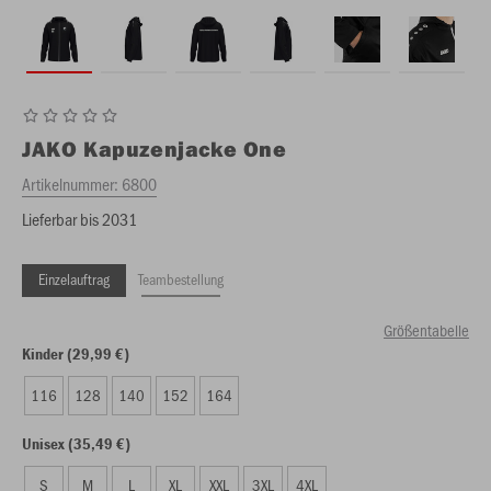
JAKO
Kapuzenjacke One
Artikelnummer:
6800
Lieferbar bis 2031
Einzelauftrag
Teambestellung
Größentabelle
Kinder (29,99 €)
116
128
140
152
164
Unisex (35,49 €)
S
M
L
XL
XXL
3XL
4XL