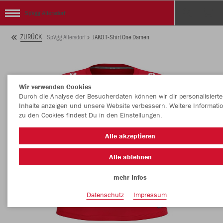
SpVgg Allersdorf
ZURÜCK
SpVgg Allersdorf
JAKO T-Shirt One Damen
Wir verwenden Cookies
Durch die Analyse der Besucherdaten können wir dir personalisierte
Inhalte anzeigen und unsere Website verbessern. Weitere Informati
zu den Cookies findest Du in den Einstellungen.
Alle akzeptieren
Alle ablehnen
mehr Infos
Datenschutz
Impressum