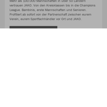
Mehr als 100.000 Mannschaften in über 50 Ländern
vertrauen JAKO. Von den Kreisklassen bis in die Champions
League. Bambinis, erste Mannschaften und Senioren.
Profitiert ab sofort von der Partnerschaft zwischen eurem
Verein, eurem Sportfachhändler vor Ort und JAKO.
MEHR LESEN
Über JAKO
Aus der Garage zum führenden Teamsport-Ausrüster. Die