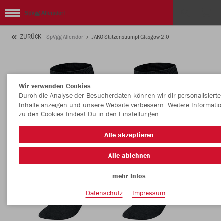
SpVgg Allersdorf
ZURÜCK
SpVgg Allersdorf
JAKO Stutzenstrumpf Glasgow 2.0
Wir verwenden Cookies
Durch die Analyse der Besucherdaten können wir dir personalisierte
Inhalte anzeigen und unsere Website verbessern. Weitere Informati
zu den Cookies findest Du in den Einstellungen.
Alle akzeptieren
Alle ablehnen
mehr Infos
Datenschutz
Impressum