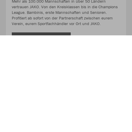
Mehr als 100.000 Mannschaften in über 50 Ländern
vertrauen JAKO. Von den Kreisklassen bis in die Champions
League. Bambinis, erste Mannschaften und Senioren.
Profitiert ab sofort von der Partnerschaft zwischen eurem
Verein, eurem Sportfachhändler vor Ort und JAKO.
MEHR LESEN
Über JAKO
Aus der Garage zum führenden Teamsport-Ausrüster. Die