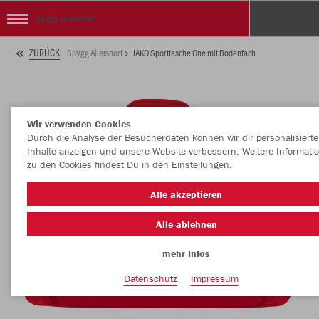
SpVgg Allersdorf
ZURÜCK
SpVgg Allersdorf
JAKO Sporttasche One mit Bodenfach
Wir verwenden Cookies
Durch die Analyse der Besucherdaten können wir dir personalisierte
Inhalte anzeigen und unsere Website verbessern. Weitere Informati
zu den Cookies findest Du in den Einstellungen.
Alle akzeptieren
Alle ablehnen
mehr Infos
Datenschutz
Impressum