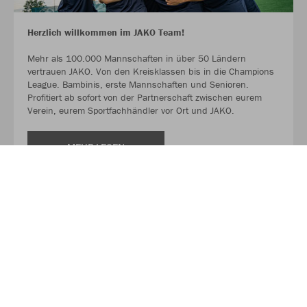
Herzlich willkommen im JAKO Team!
Mehr als 100.000 Mannschaften in über 50 Ländern
vertrauen JAKO. Von den Kreisklassen bis in die Champions
League. Bambinis, erste Mannschaften und Senioren.
Profitiert ab sofort von der Partnerschaft zwischen eurem
Verein, eurem Sportfachhändler vor Ort und JAKO.
MEHR LESEN