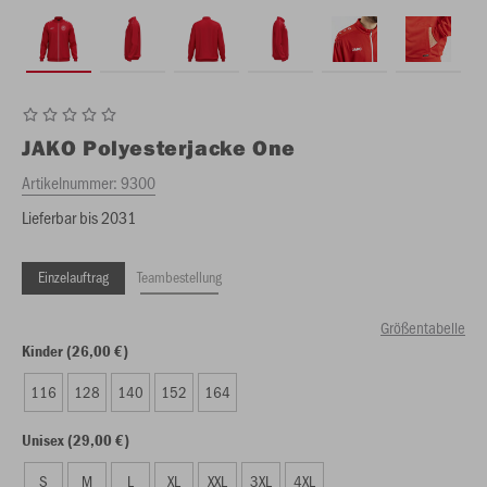
JAKO
Polyesterjacke One
Artikelnummer:
9300
Lieferbar bis 2031
Einzelauftrag
Teambestellung
Größentabelle
Kinder (26,00 €)
116
128
140
152
164
Unisex (29,00 €)
S
M
L
XL
XXL
3XL
4XL