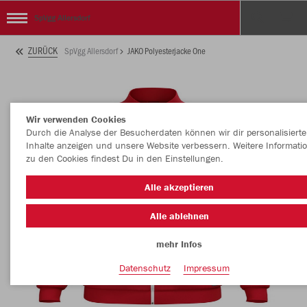
SpVgg Allersdorf
ZURÜCK
SpVgg Allersdorf
JAKO Polyesterjacke One
Wir verwenden Cookies
Durch die Analyse der Besucherdaten können wir dir personalisierte
Inhalte anzeigen und unsere Website verbessern. Weitere Informati
zu den Cookies findest Du in den Einstellungen.
Alle akzeptieren
Alle ablehnen
mehr Infos
Datenschutz
Impressum