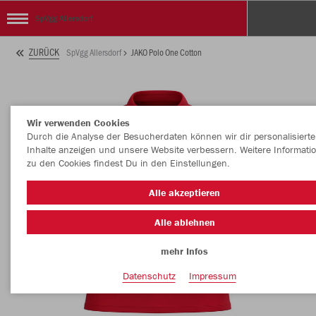
SpVgg Allersdorf
ZURÜCK
SpVgg Allersdorf
JAKO Polo One Cotton
Wir verwenden Cookies
Durch die Analyse der Besucherdaten können wir dir personalisierte
Inhalte anzeigen und unsere Website verbessern. Weitere Informati
zu den Cookies findest Du in den Einstellungen.
Alle akzeptieren
Alle ablehnen
mehr Infos
Datenschutz
Impressum