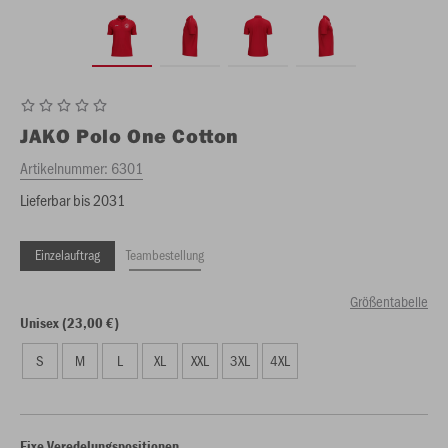
JAKO
Polo One Cotton
Artikelnummer:
6301
Lieferbar bis 2031
Einzelauftrag
Teambestellung
Größentabelle
Unisex (23,00 €)
S
M
L
XL
XXL
3XL
4XL
Fixe Veredelungspositionen