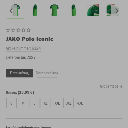
JAKO
Polo Iconic
Artikelnummer:
6324
Lieferbar bis 2027
Einzelauftrag
Teambestellung
Größentabelle
Unisex (23,99 €)
S
M
L
XL
XXL
3XL
4XL
Fixe Veredelungspositionen