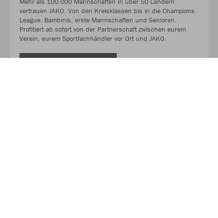
Mehr als 100.000 Mannschaften in über 50 Ländern
vertrauen JAKO. Von den Kreisklassen bis in die Champions
League. Bambinis, erste Mannschaften und Senioren.
Profitiert ab sofort von der Partnerschaft zwischen eurem
Verein, eurem Sportfachhändler vor Ort und JAKO.
MEHR LESEN
Über JAKO
Aus der Garage zum führenden Teamsport-Ausrüster. Die