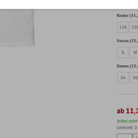
Kinder (11,
116
12
Unisex (12,
S
M
Damen (12,
34
36
ab 11,
Artikel sofo
Lieferzeit: 