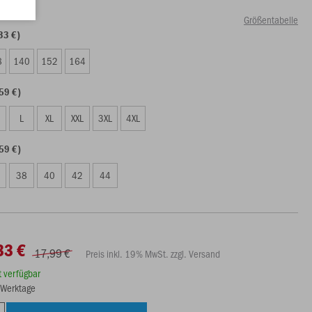
Größentabelle
33 €)
8
140
152
164
59 €)
L
XL
XXL
3XL
4XL
59 €)
38
40
42
44
33 €
17,99 €
Preis inkl. 19% MwSt. zzgl. Versand
rt verfügbar
3 Werktage