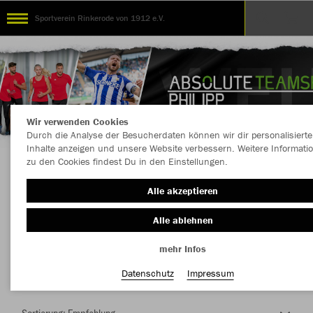
Sportverein Rinkerode von 1912 e.V.
Wir verwenden Cookies
Durch die Analyse der Besucherdaten können wir dir personalisierte
Inhalte anzeigen und unsere Website verbessern. Weitere Informati
zu den Cookies findest Du in den Einstellungen.
Herzlich Willkommen im Teamshop Sportverein
Alle akzeptieren
Rinkerode von 1912 e.V.
Alle ablehnen
mehr Infos
Nachhaltig
Farbe
Datenschutz
Impressum