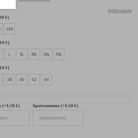
Größentabelle
99 €)
2
164
24 €)
L
XL
XXL
3XL
4XL
24 €)
38
40
42
44
e (+4,50 €)
Spielernummer (+4,50 €)