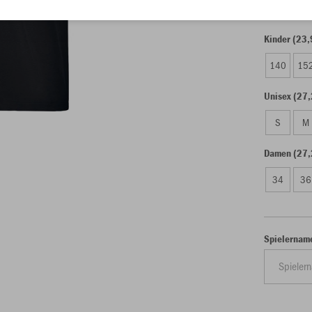
Kinder (23,
140
15
Unisex (27,
S
M
Damen (27,
34
36
Spielernam