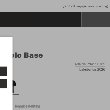
Zur Homepage: www.psport.org
O
Polo Base
Artikelnummer:
6365
Lieferbar bis 2026
ftrag
Teambestellung