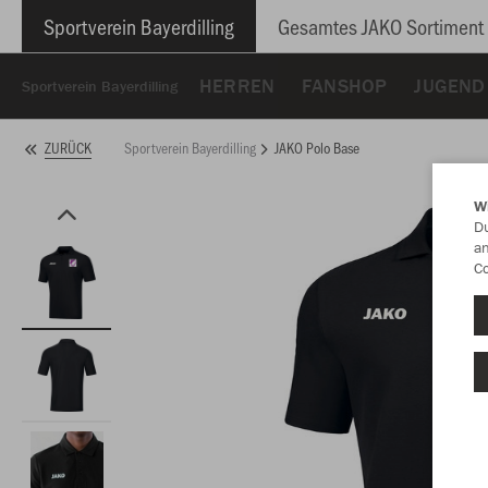
Sportverein Bayerdilling
Gesamtes JAKO Sortiment
HERREN
FANSHOP
JUGEND
Sportverein Bayerdilling
Sportverein Bayerdilling
JAKO Polo Base
ZURÜCK
W
Du
an
Co