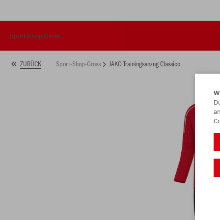
Sport-Shop-Gross
Sport-Shop-Gross
JAKO Trainingsanzug Classico
ZURÜCK
W
Du
an
Co