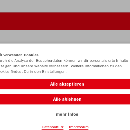
ir verwenden Cookies
JAK
rch die Analyse der Besucherdaten können wir dir personalisierte Inhalte
zeigen und unsere Website verbessern. Weitere Informationen zu den
okies findest Du in den Einstellungen.
Alle akzeptieren
Unisex
Alle ablehnen
3XL
mehr Infos
Datenschutz
Impressum