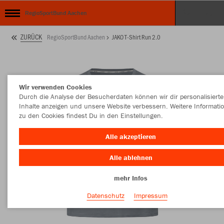
RegioSportBund Aachen
ZURÜCK
RegioSportBund Aachen
JAKO T-Shirt Run 2.0
Wir verwenden Cookies
Durch die Analyse der Besucherdaten können wir dir personalisierte
Inhalte anzeigen und unsere Website verbessern. Weitere Informati
zu den Cookies findest Du in den Einstellungen.
Alle akzeptieren
Alle ablehnen
mehr Infos
Datenschutz
Impressum