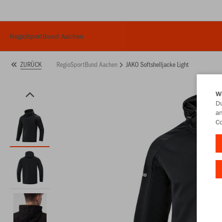
RegioSportBund Aachen
RegioSportBund Aachen
JAKO Softshelljacke Light
ZURÜCK
W
Du
an
Co