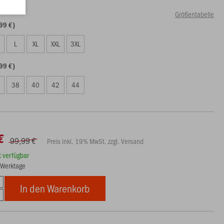
Größentabelle
99 €)
L
XL
XXL
3XL
99 €)
38
40
42
44
€
99,99 €
Preis inkl. 19% MwSt. zzgl. Versand
rt verfügbar
5 Werktage
In den Warenkorb