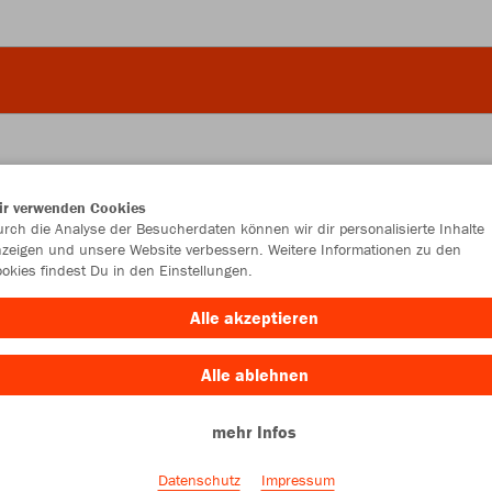
ir verwenden Cookies
JAK
rch die Analyse der Besucherdaten können wir dir personalisierte Inhalte
zeigen und unsere Website verbessern. Weitere Informationen zu den
okies findest Du in den Einstellungen.
schwarz
Alle akzeptieren
Alle ablehnen
mehr Infos
Einzelau
Datenschutz
Impressum