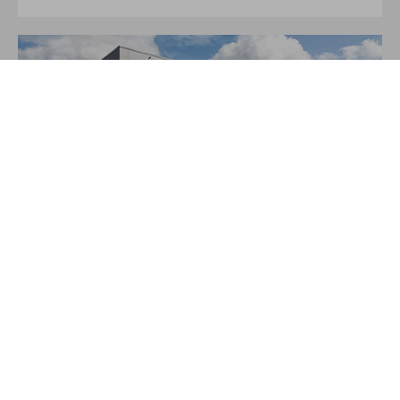
Über JAKO
Aus der Garage zum führenden Teamsport-Ausrüster. Die
Erfolgsgeschichte von JAKO beginnt 1989 und dauert bis
heute an. Seit der Gründung ist es das Ziel von JAKO, der
optimale Partner für alle Teams zu sein. In Deutschland,
weltweit und von der Kreisklasse bis in die Champions
League. WE ARE TEAM!
MEHR LESEN