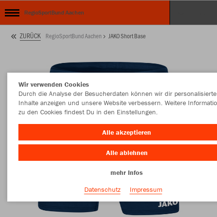
RegioSportBund Aachen
ZURÜCK
RegioSportBund Aachen
JAKO Short Base
Wir verwenden Cookies
Durch die Analyse der Besucherdaten können wir dir personalisierte
Inhalte anzeigen und unsere Website verbessern. Weitere Informati
zu den Cookies findest Du in den Einstellungen.
Alle akzeptieren
Alle ablehnen
mehr Infos
Datenschutz
Impressum