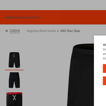
RegioSportBund Aachen
RegioSportBund Aachen
JAKO Short Base
ZURÜCK
W
Du
an
Co