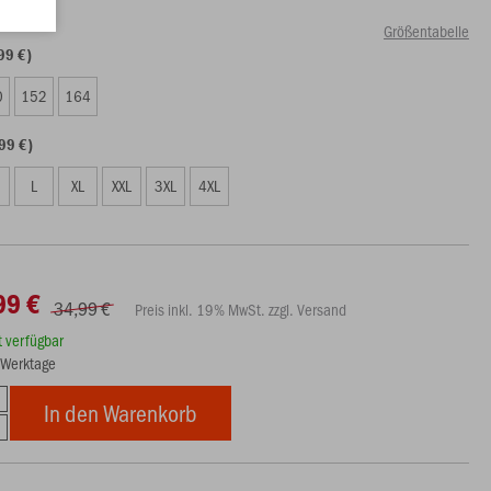
Größentabelle
99 €)
0
152
164
99 €)
L
XL
XXL
3XL
4XL
99 €
34,99 €
Preis inkl. 19% MwSt. zzgl. Versand
rt verfügbar
5 Werktage
In den Warenkorb