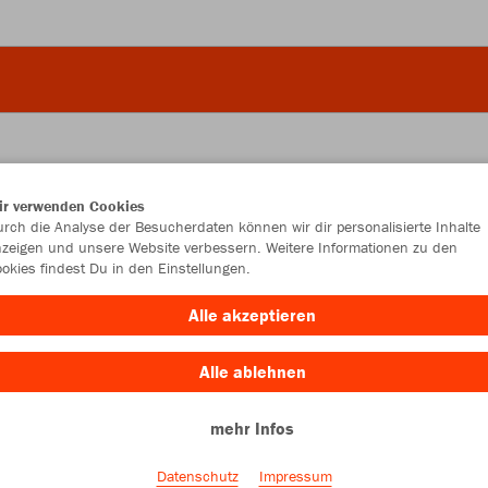
ir verwenden Cookies
JAK
rch die Analyse der Besucherdaten können wir dir personalisierte Inhalte
zeigen und unsere Website verbessern. Weitere Informationen zu den
okies findest Du in den Einstellungen.
schwarz
Alle akzeptieren
Alle ablehnen
mehr Infos
Einzelau
Datenschutz
Impressum