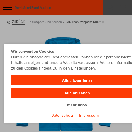
RegioSportBund Aachen
ZURÜCK
RegioSportBund Aachen
JAKO Kapuzenjacke Run 2.0
Wir verwenden Cookies
Durch die Analyse der Besucherdaten können wir dir personalisierte
Inhalte anzeigen und unsere Website verbessern. Weitere Informati
zu den Cookies findest Du in den Einstellungen.
Alle akzeptieren
Alle ablehnen
mehr Infos
Datenschutz
Impressum