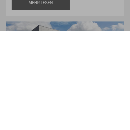
MEHR LESEN
Über JAKO
Aus der Garage zum führenden Teamsport-Ausrüster. Die
Erfolgsgeschichte von JAKO beginnt 1989 und dauert bis
heute an. Seit der Gründung ist es das Ziel von JAKO, der
optimale Partner für alle Teams zu sein. In Deutschland,
weltweit und von der Kreisklasse bis in die Champions
League. WE ARE TEAM!