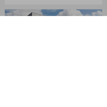
Über JAKO
Aus der Garage zum führenden Teamsport-Ausrüster. Die
Erfolgsgeschichte von JAKO beginnt 1989 und dauert bis
heute an. Seit der Gründung ist es das Ziel von JAKO, der
optimale Partner für alle Teams zu sein. In Deutschland,
weltweit und von der Kreisklasse bis in die Champions
League. WE ARE TEAM!
MEHR LESEN