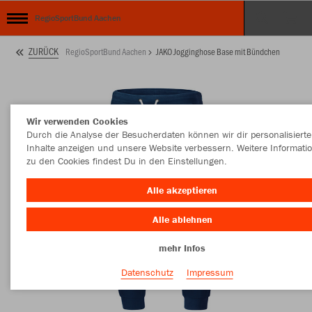
RegioSportBund Aachen
ZURÜCK
RegioSportBund Aachen
JAKO Jogginghose Base mit Bündchen
Wir verwenden Cookies
Durch die Analyse der Besucherdaten können wir dir personalisierte
Inhalte anzeigen und unsere Website verbessern. Weitere Informati
zu den Cookies findest Du in den Einstellungen.
Alle akzeptieren
Alle ablehnen
mehr Infos
Datenschutz
Impressum