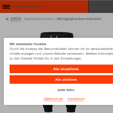
RegioSportBund Aachen
ZURÜCK
RegioSportBund Aachen
JAKO Jogginghose Base mit Bündchen
Wir verwenden Cookies
Durch die Analyse der Besucherdaten können wir dir personalisierte
Inhalte anzeigen und unsere Website verbessern. Weitere Informati
zu den Cookies findest Du in den Einstellungen.
Alle akzeptieren
Alle ablehnen
mehr Infos
Datenschutz
Impressum