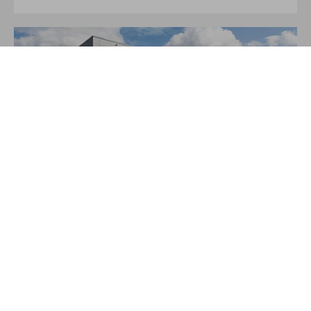
Über JAKO
Aus der Garage zum führenden Teamsport-Ausrüster. Die
Erfolgsgeschichte von JAKO beginnt 1989 und dauert bis
heute an. Seit der Gründung ist es das Ziel von JAKO, der
optimale Partner für alle Teams zu sein. In Deutschland,
weltweit und von der Kreisklasse bis in die Champions
League. WE ARE TEAM!
MEHR LESEN