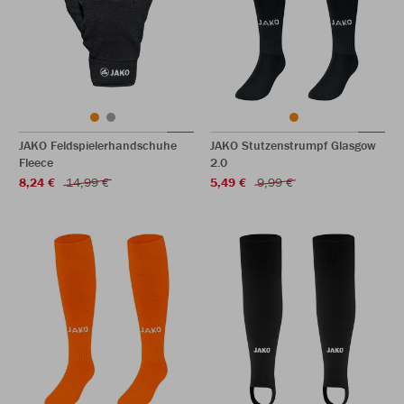
JAKO Feldspielerhandschuhe
JAKO Stutzenstrumpf Glasgow
Fleece
2.0
8,24 €
14,99 €
5,49 €
9,99 €