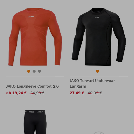
JAKO Torwart-Underwear
JAKO Longsleeve Comfort 2.0
Langarm
ab 19,24 €
34,99 €
27,49 €
49,99 €