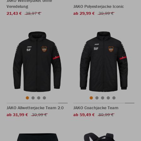
JAKO Winterpaket ohne
Veredelung
JAKO Polyesterjacke Iconic
21,43 €
38,97 €
ab 29,99 €
39,99 €
JAKO Allwetterjacke Team 2.0
JAKO Coachjacke Team
ab 31,99 €
39,99 €
ab 59,49 €
89,99 €