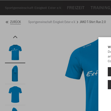
FREIZEIT
TRAININ
Sportgemeinschaft Einigkeit Exter e.V.
Sportgemeinschaft Einigkeit Exter e.V.
JAKO T-Shirt Run 2.0
ZURÜCK
W
Du
an
Co