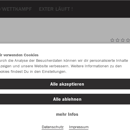
G/WETTKAMPF
EXTER LÄUFT !
JAK
ir verwenden Cookies
rch die Analyse der Besucherdaten können wir dir personalisierte Inhalte
JAKO blau
zeigen und unsere Website verbessern. Weitere Informationen zu den
okies findest Du in den Einstellungen.
Alle akzeptieren
Alle ablehnen
Einzelau
mehr Infos
Datenschutz
Impressum