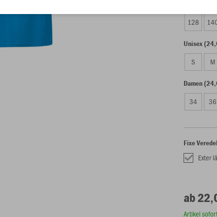
Kinder (22,
128
14
Unisex (24,
S
M
Damen (24,
34
36
Fixe Verede
Exter l
ab 22,
Artikel sofo