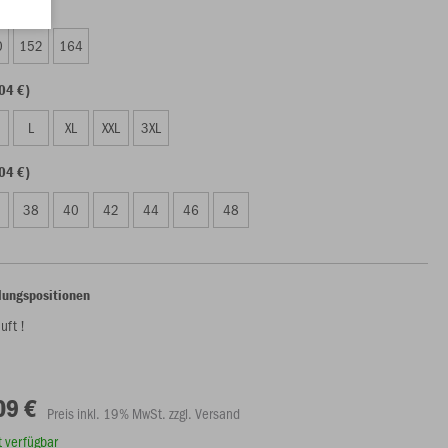
09 €)
0
152
164
04 €)
L
XL
XXL
3XL
04 €)
38
40
42
44
46
48
lungspositionen
äuft !
09 €
Preis inkl. 19% MwSt. zzgl. Versand
rt verfügbar