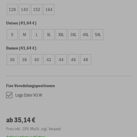
128
140
152
164
Unisex (41,64 €)
S
M
L
XL
XXL
3XL
4XL
5XL
Damen (41,64 €)
36
38
40
42
44
46
48
Fixe Veredelungspositionen
Logo Exter VO W
ab 35,14 €
Preis inkl. 19% MwSt. zzgl. Versand