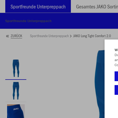
Sportfreunde Unterpreppach
Gesamtes JAKO Sorti
Sportfreunde Unterpreppach
Sportfreunde Unterpreppach
JAKO Long Tight Comfort 2.0
ZURÜCK
W
Du
an
Co