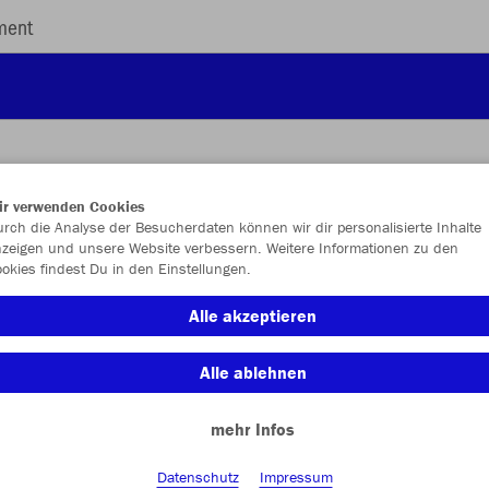
ment
ir verwenden Cookies
rch die Analyse der Besucherdaten können wir dir personalisierte Inhalte
JAK
zeigen und unsere Website verbessern. Weitere Informationen zu den
okies findest Du in den Einstellungen.
sportroyal
Alle akzeptieren
Alle ablehnen
mehr Infos
Einzelau
Datenschutz
Impressum