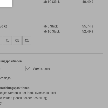
ab 10 Stück
49,49 €
ab 5 Stück
55,74 €
50 €)
ab 10 Stück
52,49 €
XL
XXL
4XL
lungspositionen
n
Vereinsname
renlogo
eredelungspositionen
ungen werden in der Produktvorschau nicht
ie werden jedoch bei der Bestellung
gt.