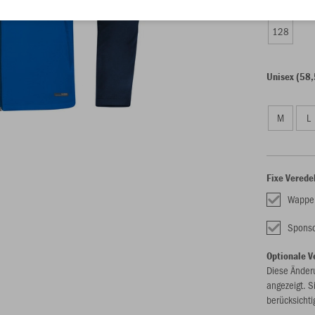
128
Unisex (58,
M
L
Fixe Verede
Wappe
Sponso
Optionale V
Diese Änder
angezeigt. S
berücksichti