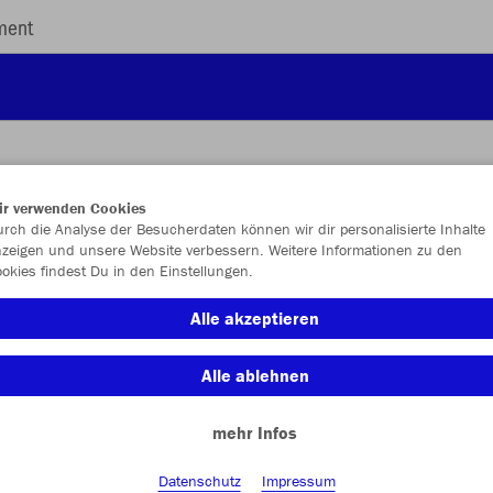
ment
ir verwenden Cookies
rch die Analyse der Besucherdaten können wir dir personalisierte Inhalte
JAK
zeigen und unsere Website verbessern. Weitere Informationen zu den
Per
okies findest Du in den Einstellungen.
Alle akzeptieren
Einzelau
Alle ablehnen
mehr Infos
Kinder (54,
Datenschutz
Impressum