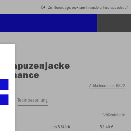
Zur Homepage: www.sportfreunde-unterpreppach.de/
O
Kapuzenjacke
formance
Artikelnummer:
6822
ftrag
Teambestellung
Größentabelle
ab 5 Stück
52,49 €
50 €)