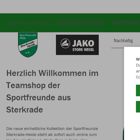
NEUE KOLLEKTION
HARDWAR
Sportfreunde Sterkrade
Nachhaltig
W
Du
Herzlich Willkommen im
an
Co
Teamshop der
Sportfreunde aus
Sterkrade
Die neue einheitliche Kollektion der Sportfreunde
Sterkrade-Heide steht ab sofort auch online zum