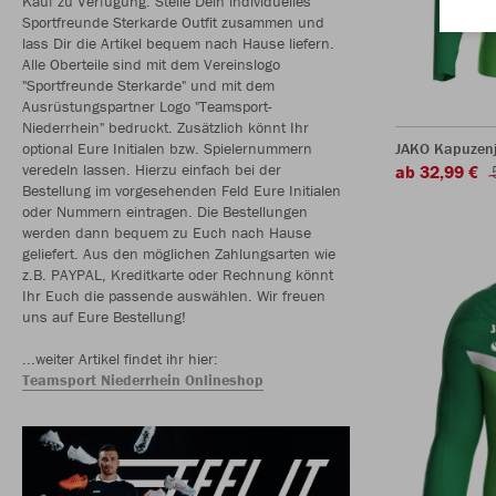
Kauf zu Verfügung. Stelle Dein individuelles
Sportfreunde Sterkarde Outfit zusammen und
lass Dir die Artikel bequem nach Hause liefern.
Alle Oberteile sind mit dem Vereinslogo
"Sportfreunde Sterkarde" und mit dem
Ausrüstungspartner Logo "Teamsport-
Niederrhein" bedruckt. Zusätzlich könnt Ihr
optional Eure Initialen bzw. Spielernummern
JAKO Kapuzenj
veredeln lassen. Hierzu einfach bei der
ab 32,99 €
Bestellung im vorgesehenden Feld Eure Initialen
oder Nummern eintragen. Die Bestellungen
werden dann bequem zu Euch nach Hause
geliefert. Aus den möglichen Zahlungsarten wie
z.B. PAYPAL, Kreditkarte oder Rechnung könnt
Ihr Euch die passende auswählen. Wir freuen
uns auf Eure Bestellung!
...weiter Artikel findet ihr hier:
Teamsport Niederrhein Onlineshop