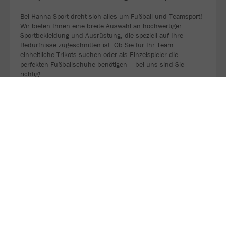
Bei Hanna-Sport dreht sich alles um Fußball und Teamsport!
Wir bieten Ihnen eine breite Auswahl an hochwertiger
Sportbekleidung und Ausrüstung, die speziell auf Ihre
Bedürfnisse zugeschnitten ist. Ob Sie für Ihr Team
einheitliche Trikots suchen oder als Einzelspieler die
perfekten Fußballschuhe benötigen – bei uns sind Sie
richtig!
ZU UNSERER WEBSEITE