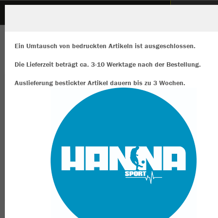
Sportfreunde Hamborn 07 e.V. HANDBALL
ZURÜCK
Sportfreunde Hamborn 07 e.V. HANDBALL
JAKO Short Power
Ein Umtausch von bedruckten Artikeln ist ausgeschlossen.
Die Lieferzeit beträgt ca. 3-10 Werktage nach der Bestellung.
Auslieferung bestickter Artikel dauern bis zu 3 Wochen.
Wir verwenden Cookies
Durch die Analyse der Besucherdaten können wir dir personalisierte
Inhalte anzeigen und unsere Website verbessern. Weitere Informati
zu den Cookies findest Du in den Einstellungen.
Alle akzeptieren
Alle ablehnen
mehr Infos
Datenschutz
Impressum