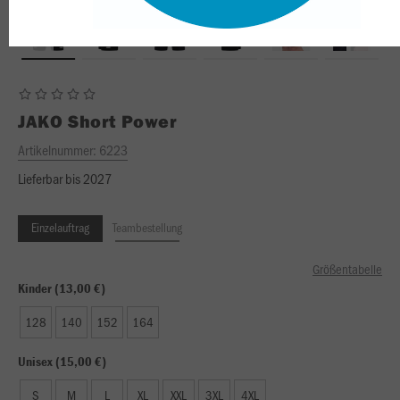
JAKO
Short Power
Artikelnummer:
6223
Lieferbar bis 2027
Einzelauftrag
Teambestellung
Größentabelle
Kinder (13,00 €)
128
140
152
164
Unisex (15,00 €)
S
M
L
XL
XXL
3XL
4XL