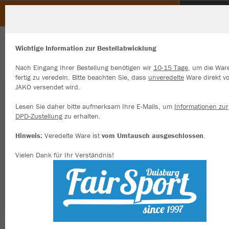
Sportbootvereinigung e.V.
ZURÜCK
Sportbootvereinigung e.V.
JAKO Polo Organic
Wichtige Information zur Bestellabwicklung
Nach Eingang Ihrer Bestellung benötigen wir
10-15 Tage
, um die War
fertig zu veredeln. Bitte beachten Sie, dass
unveredelte
Ware direkt v
JAKO versendet wird.
Wir verwenden Cookies
Durch die Analyse der Besucherdaten können wir dir personalisierte
Lesen Sie daher bitte aufmerksam Ihre E-Mails, um
Informationen zur
Inhalte anzeigen und unsere Website verbessern. Weitere Informati
DPD-Zustellung
zu erhalten.
zu den Cookies findest Du in den Einstellungen.
Hinweis:
Veredelte Ware ist
vom Umtausch ausgeschlossen
.
Alle akzeptieren
Vielen Dank für Ihr Verständnis!
Alle ablehnen
mehr Infos
Datenschutz
Impressum