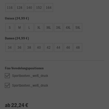
116
128
140
152
164
Unisex (24,99 €)
S
M
L
XL
XXL
3XL
4XL
5XL
Damen (24,99 €)
34
36
38
40
42
44
46
48
Fixe Veredelungspositionen
Sportbootver._weiß_druck
Sportbootver._weiß_druck
ab 22,24 €