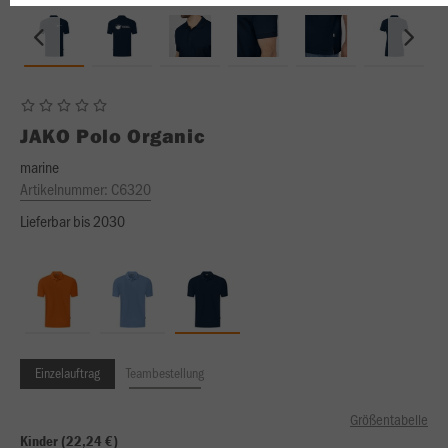
JAKO
Polo Organic
marine
Artikelnummer:
C6320
Lieferbar bis 2030
Einzelauftrag
Teambestellung
Größentabelle
Kinder (22,24 €)