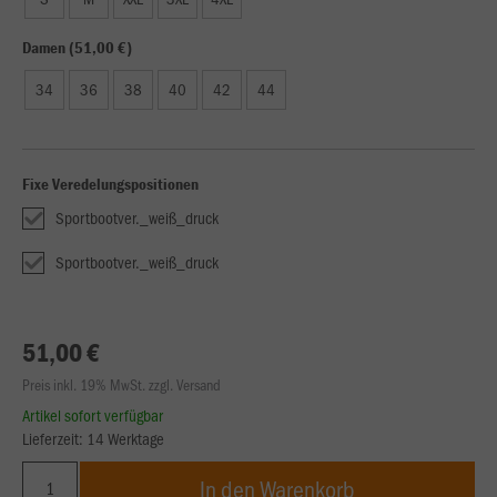
Damen (51,00 €)
34
36
38
40
42
44
Fixe Veredelungspositionen
Sportbootver._weiß_druck
Sportbootver._weiß_druck
51,00 €
Preis inkl. 19% MwSt. zzgl. Versand
Artikel sofort verfügbar
Lieferzeit: 14 Werktage
In den Warenkorb