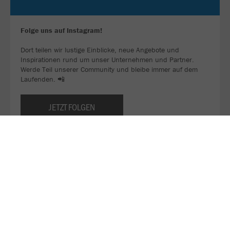
Folge uns auf Instagram!
Dort teilen wir lustige Einblicke, neue Angebote und
Inspirationen rund um unser Unternehmen und Partner.
Werde Teil unserer Community und bleibe immer auf dem
Laufenden. 📲
JETZT FOLGEN