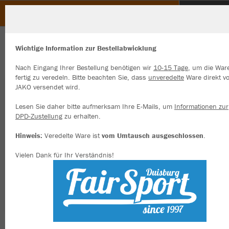
Sportbootvereinigung e.V.
ZURÜCK
Sportbootvereinigung e.V.
JAKO Kapuzenjacke Premium Basics
Wichtige Information zur Bestellabwicklung
Nach Eingang Ihrer Bestellung benötigen wir
10-15 Tage
, um die War
fertig zu veredeln. Bitte beachten Sie, dass
unveredelte
Ware direkt v
JAKO versendet wird.
Wir verwenden Cookies
Durch die Analyse der Besucherdaten können wir dir personalisierte
Lesen Sie daher bitte aufmerksam Ihre E-Mails, um
Informationen zur
Inhalte anzeigen und unsere Website verbessern. Weitere Informati
DPD-Zustellung
zu erhalten.
zu den Cookies findest Du in den Einstellungen.
Hinweis:
Veredelte Ware ist
vom Umtausch ausgeschlossen
.
Alle akzeptieren
Vielen Dank für Ihr Verständnis!
Alle ablehnen
mehr Infos
Datenschutz
Impressum