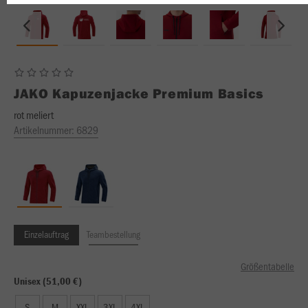
JAKO
Kapuzenjacke Premium Basics
rot meliert
Artikelnummer:
6829
Einzelauftrag
Teambestellung
Größentabelle
Unisex (51,00 €)
S
M
XXL
3XL
4XL