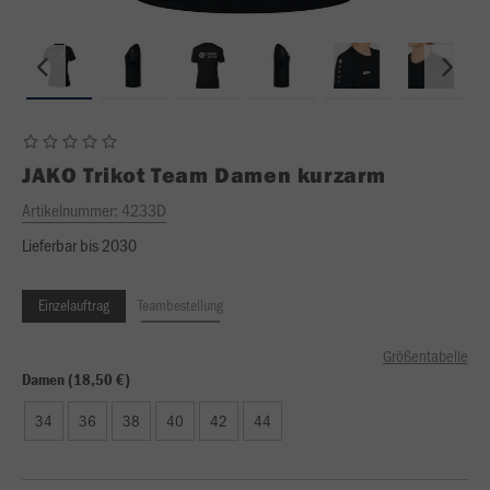
JAKO
Trikot Team Damen kurzarm
Artikelnummer:
4233D
Lieferbar bis 2030
Einzelauftrag
Teambestellung
Größentabelle
Damen (18,50 €)
34
36
38
40
42
44