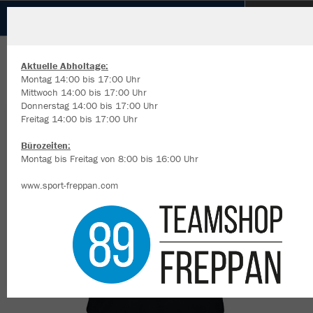
Sport-Union Neckarsulm Cheerleading
Sport-Union Neckarsulm
ZURÜCK
JAKO Trikot Team Damen kurzarm
Aktuelle Abholtage:
Cheerleading
Montag 14:00 bis 17:00 Uhr
Mittwoch 14:00 bis 17:00 Uhr
Donnerstag 14:00 bis 17:00 Uhr
Freitag 14:00 bis 17:00 Uhr
Wir verwenden Cookies
Durch die Analyse der Besucherdaten können wir dir personalisierte
Bürozeiten:
Inhalte anzeigen und unsere Website verbessern. Weitere Informati
Montag bis Freitag von 8:00 bis 16:00 Uhr
zu den Cookies findest Du in den Einstellungen.
www.sport-freppan.com
Alle akzeptieren
Alle ablehnen
mehr Infos
Datenschutz
Impressum