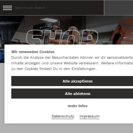
Sport Forum Alsdorf
Wir verwenden Cookies
Durch die Analyse der Besucherdaten können wir dir personalisierte
Inhalte anzeigen und unsere Website verbessern. Weitere Informati
zu den Cookies findest Du in den Einstellungen.
DEIN STYLE, DEINE WAHL: Rücken-Designs mit
Alle akzeptieren
oder ohne Print
Alle ablehnen
mehr Infos
Nachhaltig
Farbe
Datenschutz
Impressum