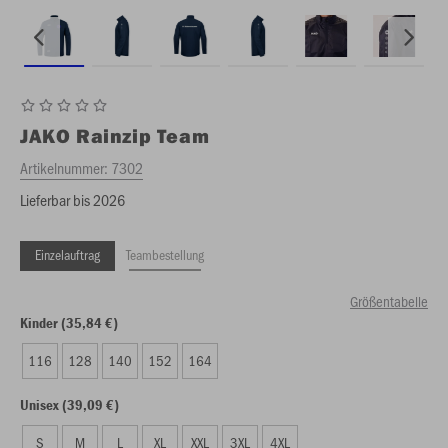
JAKO
Rainzip Team
Artikelnummer:
7302
Lieferbar bis 2026
Einzelauftrag
Teambestellung
Größentabelle
Kinder (35,84 €)
116
128
140
152
164
Unisex (39,09 €)
S
M
L
XL
XXL
3XL
4XL