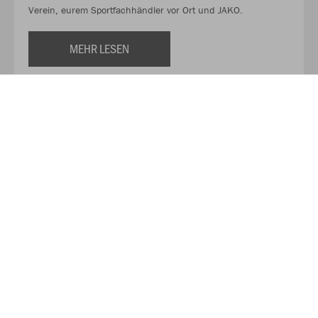
Verein, eurem Sportfachhändler vor Ort und JAKO.
MEHR LESEN
Über JAKO
Aus der Garage zum führenden Teamsport-Ausrüster. Die
Erfolgsgeschichte von JAKO beginnt 1989 und dauert bis
heute an. Seit der Gründung ist es das Ziel von JAKO, der
optimale Partner für alle Teams zu sein. In Deutschland,
weltweit und von der Kreisklasse bis in die Champions