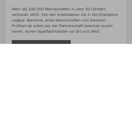
Mehr als 100.000 Mannschaften in über 50 Ländern
vertrauen JAKO. Von den Kreisklassen bis in die Champions
League. Bambinis, erste Mannschaften und Senioren.
Profitiert ab sofort von der Partnerschaft zwischen eurem
Verein, eurem Sportfachhändler vor Ort und JAKO.
MEHR LESEN
Über JAKO