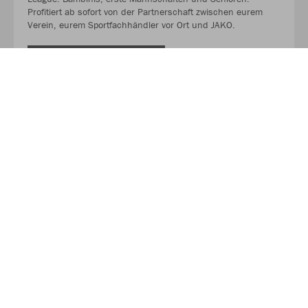
Profitiert ab sofort von der Partnerschaft zwischen eurem
Verein, eurem Sportfachhändler vor Ort und JAKO.
MEHR LESEN
Über JAKO
Aus der Garage zum führenden Teamsport-Ausrüster. Die
Erfolgsgeschichte von JAKO beginnt 1989 und dauert bis
heute an. Seit der Gründung ist es das Ziel von JAKO, der
optimale Partner für alle Teams zu sein. In Deutschland,