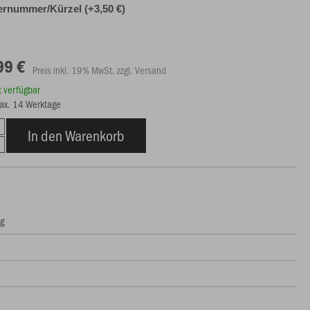
ernummer/Kürzel (+3,50 €)
99 €
Preis inkl. 19% MwSt. zzgl. Versand
rt verfügbar
max. 14 Werktage
In den Warenkorb
ng