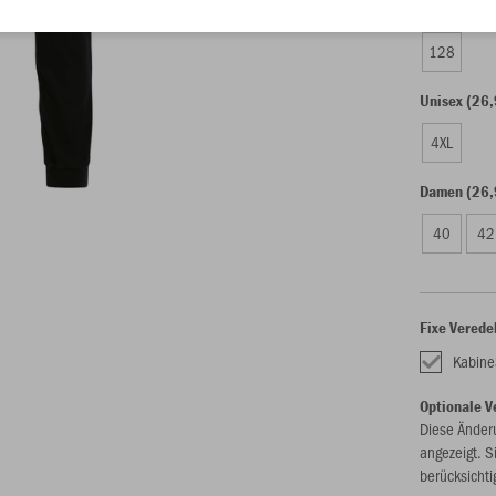
Kinder (23,
128
Unisex (26,
4XL
Damen (26,
40
42
Fixe Verede
Kabin
Optionale V
Diese Änder
angezeigt. S
berücksichti