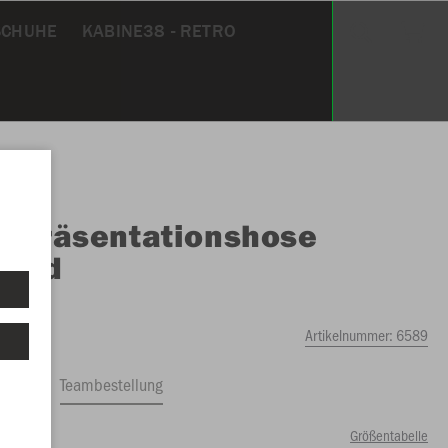
CHUHE
KABINE38 - RETRO
O
Präsentationshose
ound
Artikelnummer:
6589
ftrag
Teambestellung
Größentabelle