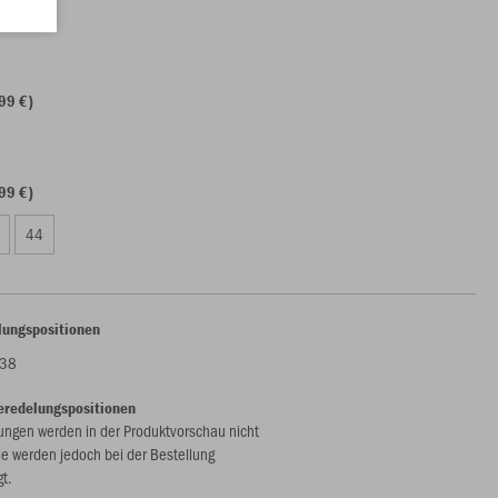
99 €)
99 €)
99 €)
44
lungspositionen
e38
eredelungspositionen
ungen werden in der Produktvorschau nicht
ie werden jedoch bei der Bestellung
gt.