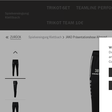
TRIKOT-SET
TEAMLINE PERF
Spielvereingung
Klettbach
TRIKOT TEAM 10€
Spielvereingung Klettbach
JAKO Präsentationshose Allround
ZURÜCK
W
Du
an
Co