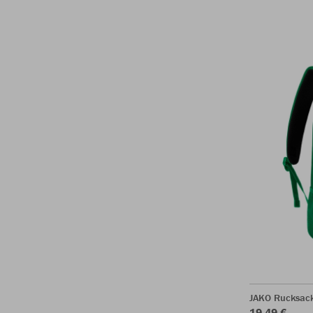
JAKO Rucksac
19,49 €