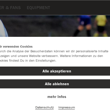
ER & FANS
EQUIPMENT
ir verwenden Cookies
rch die Analyse der Besucherdaten können wir dir personalisierte Inhalte
zeigen und unsere Website verbessern. Weitere Informationen zu den
okies findest Du in den Einstellungen.
Alle akzeptieren
Alle ablehnen
Farbe
mehr Infos
Datenschutz
Impressum