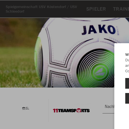
Spielgemeinschaft USV Köstendorf / USV
SPIELER
TRAIN
Schleedorf
W
Du
an
Co
Nachhaltig