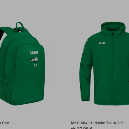
k One
JAKO Allwetterjacke Team 2.0
ab 27,99 €